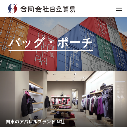
バ
ッ
グ
・
ポ
ー
チ
関東のアパレルブランド N社