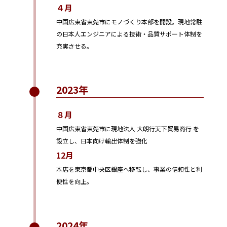
４月
中国広東省東莞市にモノづくり本部を開設。現地常駐
の日本人エンジニアによる技術・品質サポート体制を
充実させる。
2023年
８月
中国広東省東莞市に現地法人 大朗行天下貿易商行 を
設立し、日本向け輸出体制を強化
12月
本店を東京都中央区銀座へ移転し、事業の信頼性と利
便性を向上。
2024年