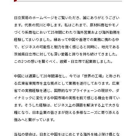
日立貿易のホームページをご覧いただき、誠にありがとうござい
ます。代表の荒川と申します。私はこれまで、原材料商社やモノ
づくり系商社において25年間にわたり海外営業および海外勤務を
経験してまいりました。縁あって中国や香港での業務に携わる中
で、ビジネスの可能性と魅力を強く感じると同時に、地元である
茨城県日立市に対しても深い愛着と誇りを持ち続けてきました。
この2つの想いを繋ぐべく、故郷・日立市で起業致しました。
中国には通算して20年間滞在し、今では「世界の工場」と称され
る広東省東莞市を主な拠点として業務を遂行しております。広東
省での実務経験を通じ、国際的なサプライチェーンの現状や、ダ
イナミックに変化する中国市場の実態を肌で感じる機会を得てい
ます。そうした経験は、ビジネス上の課題を解決する上で大きな
糧となり、日本企業の皆さまが抱える多様なニーズに寄り添える
強みへと繋がっています。
当社の使命は、日本と中国をはじめとする海外を結ぶ架け橋とな