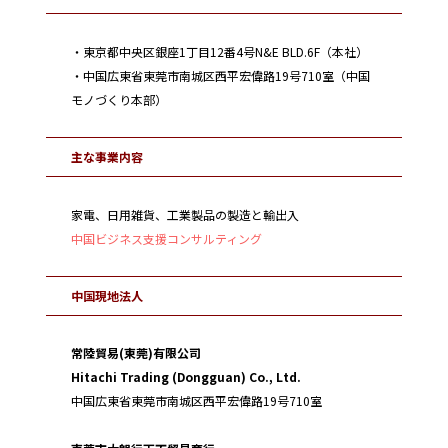
・東京都中央区銀座1丁目12番4号N&E BLD.6F（本社）
・中国広東省東莞市南城区西平宏偉路19号710室（中国
モノづくり本部）
主な事業内容
家電、日用雑貨、工業製品の製造と輸出入
中国ビジネス支援コンサルティング
中国現地法人
常陸貿易(東莞)有限公司
Hitachi Trading (Dongguan) Co., Ltd.
中国広東省東莞市南城区西平宏偉路19号710室