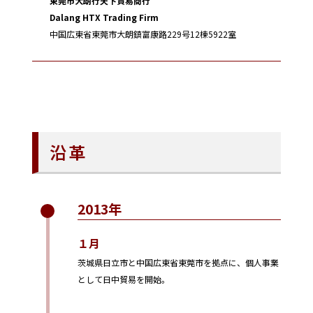
東莞市大朗行天下貿易商行
Dalang HTX Trading Firm
中国広東省東莞市大朗鎮富康路229号12棟5922室
沿革
2013年
１月
茨城県日立市と中国広東省東莞市を拠点に、個人事業
として日中貿易を開始。