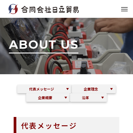
A
B
O
U
T
U
S
代表メッセージ
企業理念
企業概要
沿革
代表メッセージ