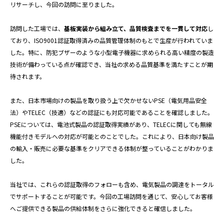
リサーチし、今回の訪問に至りました。
訪問した工場では、
基板実装から組み立て、品質検査までを一貫して対応
し
ており、ISO9001認証取得済みの品質管理体制のもとで生産が行われていま
した。特に、防犯ブザーのような小型電子機器に求められる高い精度の製造
技術が備わっている点が確認でき、当社の求める品質基準を満たすことが期
待されます。
また、日本市場向けの製品を取り扱う上で欠かせないPSE（電気用品安全
法）やTELEC（技適）などの認証にも対応可能であることを確認しました。
PSEについては、電池式製品の認証取得実績があり、TELECに関しても無線
機能付きモデルへの対応が可能とのことでした。これにより、日本向け製品
の輸入・販売に必要な基準をクリアできる体制が整っていることがわかりま
した。
当社では、これらの認証取得のフォローも含め、電気製品の調達をトータル
でサポートすることが可能です。今回の工場訪問を通じて、安心してお客様
へご提供できる製品の供給体制をさらに強化できると確信しました。