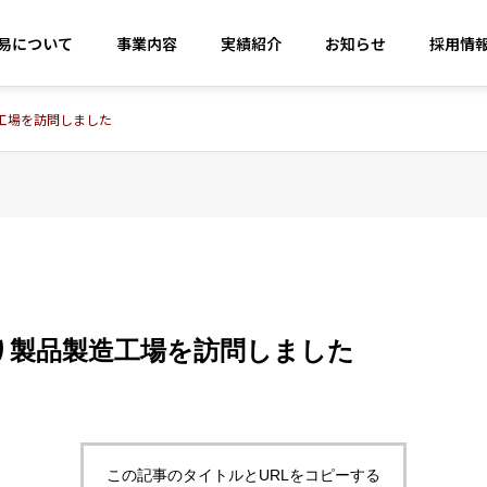
易について
事業内容
実績紹介
お知らせ
採用情
工場を訪問しました
り製品製造工場を訪問しました
M製造の専門家
業界ご
uring Professionals
Your Indust
この記事のタイトルとURLをコピーする