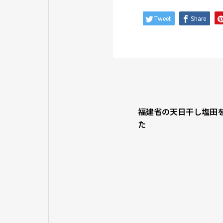
Tweet
Share
福建省の天日干し塩田
た